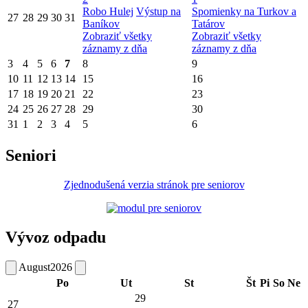
Robo Hulej
Výstup na
Spomienky na Turkov a
27
28
29
30
31
Baníkov
Tatárov
Zobraziť všetky
Zobraziť všetky
záznamy z dňa
záznamy z dňa
3
4
5
6
7
8
9
10
11
12
13
14
15
16
17
18
19
20
21
22
23
24
25
26
27
28
29
30
31
1
2
3
4
5
6
Seniori
Zjednodušená verzia stránok pre seniorov
Vývoz odpadu
August
2026
Po
Ut
St
Št
Pi
So
Ne
29
27