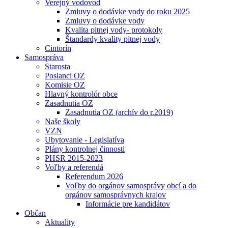
Verejný vodovod
Zmluvy o dodávke vody do roku 2025
Zmluvy o dodávke vody
Kvalita pitnej vody- protokoly
Štandardy kvality pitnej vody
Cintorín
Samospráva
Starosta
Poslanci OZ
Komisie OZ
Hlavný kontrolór obce
Zasadnutia OZ
Zasadnutia OZ (archív do r.2019)
Naše školy
VZN
Ubytovanie - Legislatíva
Plány kontrolnej činnosti
PHSR 2015-2023
Voľby a referendá
Referendum 2026
Voľby do orgánov samosprávy obcí a do
orgánov samosprávnych krajov
Informácie pre kandidátov
Občan
Aktuality