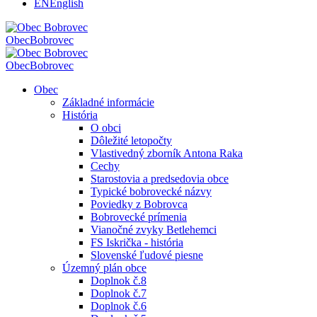
EN
English
Obec
Bobrovec
Obec
Bobrovec
Obec
Základné informácie
História
O obci
Dôležité letopočty
Vlastivedný zborník Antona Raka
Cechy
Starostovia a predsedovia obce
Typické bobrovecké názvy
Poviedky z Bobrovca
Bobrovecké prímenia
Vianočné zvyky Betlehemci
FS Iskrička - história
Slovenské ľudové piesne
Územný plán obce
Doplnok č.8
Doplnok č.7
Doplnok č.6