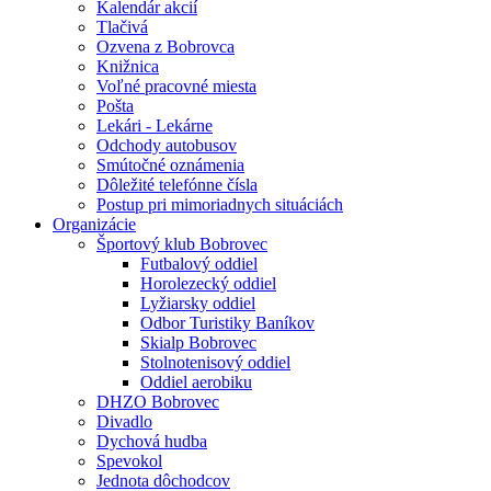
Kalendár akcií
Tlačivá
Ozvena z Bobrovca
Knižnica
Voľné pracovné miesta
Pošta
Lekári - Lekárne
Odchody autobusov
Smútočné oznámenia
Dôležité telefónne čísla
Postup pri mimoriadnych situáciách
Organizácie
Športový klub Bobrovec
Futbalový oddiel
Horolezecký oddiel
Lyžiarsky oddiel
Odbor Turistiky Baníkov
Skialp Bobrovec
Stolnotenisový oddiel
Oddiel aerobiku
DHZO Bobrovec
Divadlo
Dychová hudba
Spevokol
Jednota dôchodcov