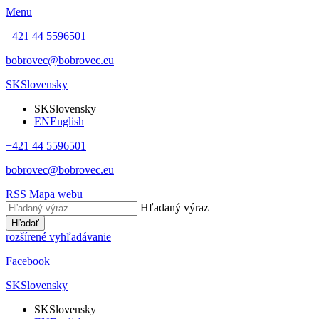
Menu
+421 44 5596501
bobrovec@bobrovec.eu
SK
Slovensky
SK
Slovensky
EN
English
+421 44 5596501
bobrovec@bobrovec.eu
RSS
Mapa webu
Hľadaný výraz
Hľadať
rozšírené vyhľadávanie
Facebook
SK
Slovensky
SK
Slovensky