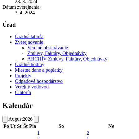
28. 3. 2024
Dátum zverejnenia:
3. 4. 2024
Úrad
Úradná tabuľa
Zverejnovanie
Verejné obstarávanie
Zmluvy, Faktúry, Objednávky
ARCHÍV Zmluvy, Faktúry, Objednávky
Úradné hodiny
Miestne dane a poplatky
Projekty
Odpadové hospodárstvo
Verejný vodovod
Cintorín
Kalendár
August
2026
Po
Ut
St
Št
Pia
So
Ne
1
2
2
1