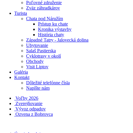
Poľovné združenie
Zväz záhradkárov
Turista
Chata pod Náružím
Prístup ku chate
Kronika výstavby
História chaty
Západné Tatry - Jalovecká dolina
Ubytovanie
Salaš Pastierska
Cyklotrasy v okolí
Obchody
Visit Liptov
Galéria
Kontakt
Dôležité telefónne čísla
Napíšte nám
Voľby 2026
Zverejňovanie
Vývoz odpadov
Ozvena z Bobrovca