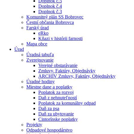
Doplnok č.5
Doplnok č.4
Doplnok č.3
Komunitný plán SS Bobrovec
Čestní občania Bobrovca
Farský úrad
eRko
Kňazi v histórii farnosti
Mapa obce
Úrad
Úradná tabuľa
Zverejnovanie
Verejné obstarávanie
Zmluvy, Faktúry, Objednávky
ARCHÍV Zmluvy, Faktúry, Objednávky
Úradné hodiny
Miestne dane a poplatky
Poplatok za rozvoj
Daň z nehnuteľností
Poplatok za komunálny odpad
Daň za psa
Daň za ubytovanie
Cintorínske poplatky
Projekty
Odpadové hospodárstvo