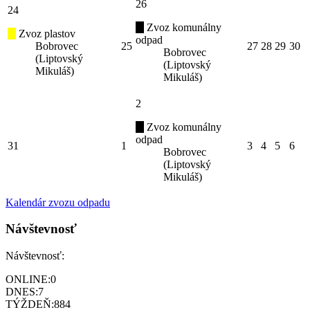
26
24
Zvoz komunálny
Zvoz plastov
odpad
Bobrovec
25
27
28
29
30
Bobrovec
(Liptovský
(Liptovský
Mikuláš)
Mikuláš)
2
Zvoz komunálny
odpad
31
1
3
4
5
6
Bobrovec
(Liptovský
Mikuláš)
Kalendár zvozu odpadu
Návštevnosť
Návštevnosť:
ONLINE:
0
DNES:
7
TÝŽDEŇ:
884