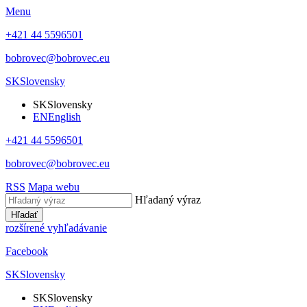
Menu
+421 44 5596501
bobrovec@bobrovec.eu
SK
Slovensky
SK
Slovensky
EN
English
+421 44 5596501
bobrovec@bobrovec.eu
RSS
Mapa webu
Hľadaný výraz
Hľadať
rozšírené vyhľadávanie
Facebook
SK
Slovensky
SK
Slovensky