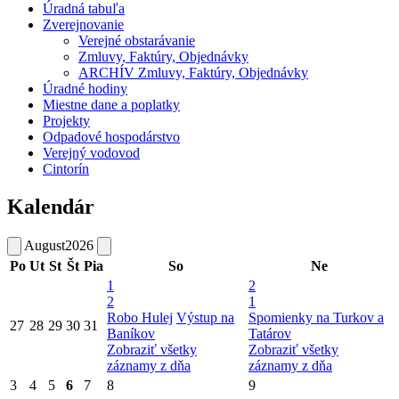
Úradná tabuľa
Zverejnovanie
Verejné obstarávanie
Zmluvy, Faktúry, Objednávky
ARCHÍV Zmluvy, Faktúry, Objednávky
Úradné hodiny
Miestne dane a poplatky
Projekty
Odpadové hospodárstvo
Verejný vodovod
Cintorín
Kalendár
August
2026
Po
Ut
St
Št
Pia
So
Ne
1
2
2
1
Robo Hulej
Výstup na
Spomienky na Turkov a
27
28
29
30
31
Baníkov
Tatárov
Zobraziť všetky
Zobraziť všetky
záznamy z dňa
záznamy z dňa
3
4
5
6
7
8
9