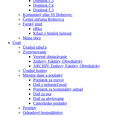
Doplnok č.5
Doplnok č.4
Doplnok č.3
Komunitný plán SS Bobrovec
Čestní občania Bobrovca
Farský úrad
eRko
Kňazi v histórii farnosti
Mapa obce
Úrad
Úradná tabuľa
Zverejnovanie
Verejné obstarávanie
Zmluvy, Faktúry, Objednávky
ARCHÍV Zmluvy, Faktúry, Objednávky
Úradné hodiny
Miestne dane a poplatky
Poplatok za rozvoj
Daň z nehnuteľností
Poplatok za komunálny odpad
Daň za psa
Daň za ubytovanie
Cintorínske poplatky
Projekty
Odpadové hospodárstvo