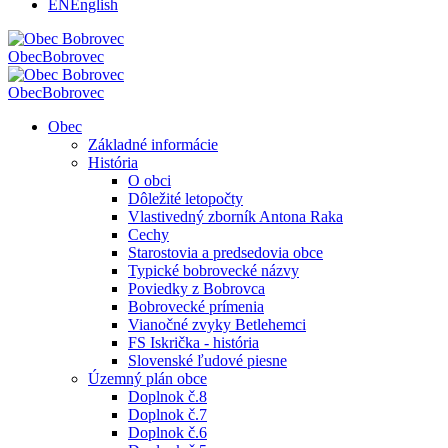
EN
English
Obec
Bobrovec
Obec
Bobrovec
Obec
Základné informácie
História
O obci
Dôležité letopočty
Vlastivedný zborník Antona Raka
Cechy
Starostovia a predsedovia obce
Typické bobrovecké názvy
Poviedky z Bobrovca
Bobrovecké prímenia
Vianočné zvyky Betlehemci
FS Iskrička - história
Slovenské ľudové piesne
Územný plán obce
Doplnok č.8
Doplnok č.7
Doplnok č.6