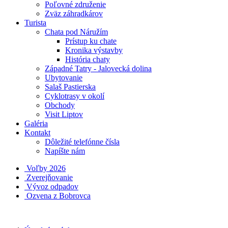
Poľovné združenie
Zväz záhradkárov
Turista
Chata pod Náružím
Prístup ku chate
Kronika výstavby
História chaty
Západné Tatry - Jalovecká dolina
Ubytovanie
Salaš Pastierska
Cyklotrasy v okolí
Obchody
Visit Liptov
Galéria
Kontakt
Dôležité telefónne čísla
Napíšte nám
Voľby 2026
Zverejňovanie
Vývoz odpadov
Ozvena z Bobrovca