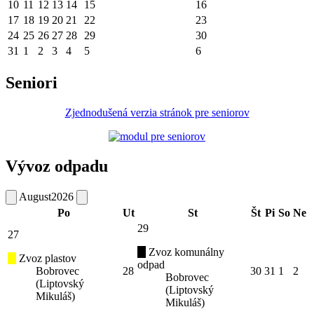
10
11
12
13
14
15
16
17
18
19
20
21
22
23
24
25
26
27
28
29
30
31
1
2
3
4
5
6
Seniori
Zjednodušená verzia stránok pre seniorov
Vývoz odpadu
August
2026
Po
Ut
St
Št
Pi
So
Ne
29
27
Zvoz komunálny
Zvoz plastov
odpad
Bobrovec
28
30
31
1
2
Bobrovec
(Liptovský
(Liptovský
Mikuláš)
Mikuláš)