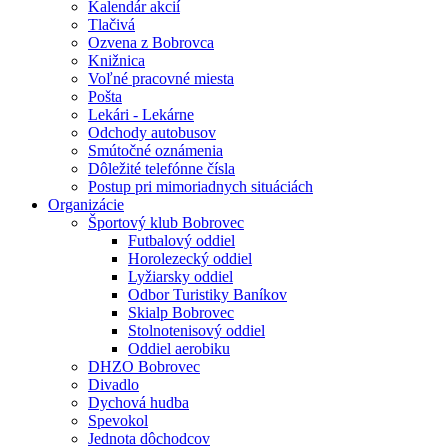
Kalendár akcií
Tlačivá
Ozvena z Bobrovca
Knižnica
Voľné pracovné miesta
Pošta
Lekári - Lekárne
Odchody autobusov
Smútočné oznámenia
Dôležité telefónne čísla
Postup pri mimoriadnych situáciách
Organizácie
Športový klub Bobrovec
Futbalový oddiel
Horolezecký oddiel
Lyžiarsky oddiel
Odbor Turistiky Baníkov
Skialp Bobrovec
Stolnotenisový oddiel
Oddiel aerobiku
DHZO Bobrovec
Divadlo
Dychová hudba
Spevokol
Jednota dôchodcov