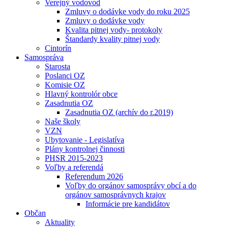
Verejný vodovod
Zmluvy o dodávke vody do roku 2025
Zmluvy o dodávke vody
Kvalita pitnej vody- protokoly
Štandardy kvality pitnej vody
Cintorín
Samospráva
Starosta
Poslanci OZ
Komisie OZ
Hlavný kontrolór obce
Zasadnutia OZ
Zasadnutia OZ (archív do r.2019)
Naše školy
VZN
Ubytovanie - Legislatíva
Plány kontrolnej činnosti
PHSR 2015-2023
Voľby a referendá
Referendum 2026
Voľby do orgánov samosprávy obcí a do
orgánov samosprávnych krajov
Informácie pre kandidátov
Občan
Aktuality