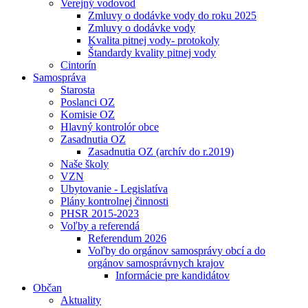
Verejný vodovod
Zmluvy o dodávke vody do roku 2025
Zmluvy o dodávke vody
Kvalita pitnej vody- protokoly
Štandardy kvality pitnej vody
Cintorín
Samospráva
Starosta
Poslanci OZ
Komisie OZ
Hlavný kontrolór obce
Zasadnutia OZ
Zasadnutia OZ (archív do r.2019)
Naše školy
VZN
Ubytovanie - Legislatíva
Plány kontrolnej činnosti
PHSR 2015-2023
Voľby a referendá
Referendum 2026
Voľby do orgánov samosprávy obcí a do
orgánov samosprávnych krajov
Informácie pre kandidátov
Občan
Aktuality