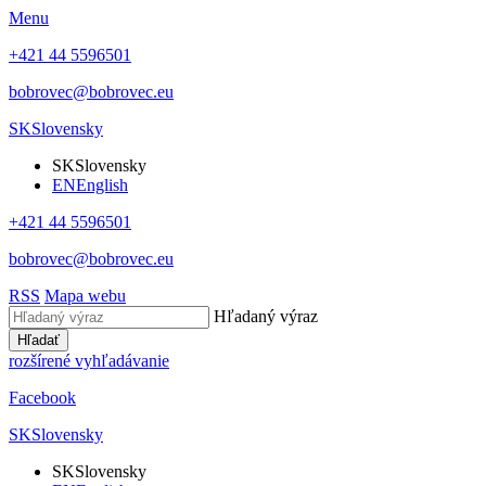
Menu
+421 44 5596501
bobrovec@bobrovec.eu
SK
Slovensky
SK
Slovensky
EN
English
+421 44 5596501
bobrovec@bobrovec.eu
RSS
Mapa webu
Hľadaný výraz
Hľadať
rozšírené vyhľadávanie
Facebook
SK
Slovensky
SK
Slovensky