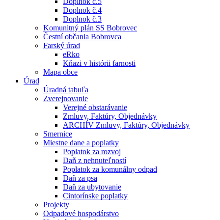
Doplnok č.5
Doplnok č.4
Doplnok č.3
Komunitný plán SS Bobrovec
Čestní občania Bobrovca
Farský úrad
eRko
Kňazi v histórii farnosti
Mapa obce
Úrad
Úradná tabuľa
Zverejnovanie
Verejné obstarávanie
Zmluvy, Faktúry, Objednávky
ARCHÍV Zmluvy, Faktúry, Objednávky
Smernice
Miestne dane a poplatky
Poplatok za rozvoj
Daň z nehnuteľností
Poplatok za komunálny odpad
Daň za psa
Daň za ubytovanie
Cintorínske poplatky
Projekty
Odpadové hospodárstvo