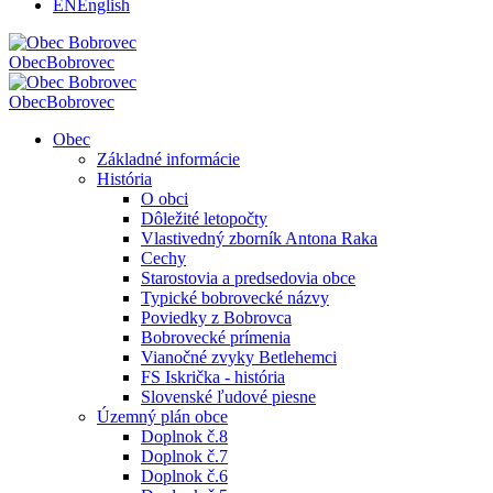
EN
English
Obec
Bobrovec
Obec
Bobrovec
Obec
Základné informácie
História
O obci
Dôležité letopočty
Vlastivedný zborník Antona Raka
Cechy
Starostovia a predsedovia obce
Typické bobrovecké názvy
Poviedky z Bobrovca
Bobrovecké prímenia
Vianočné zvyky Betlehemci
FS Iskrička - história
Slovenské ľudové piesne
Územný plán obce
Doplnok č.8
Doplnok č.7
Doplnok č.6