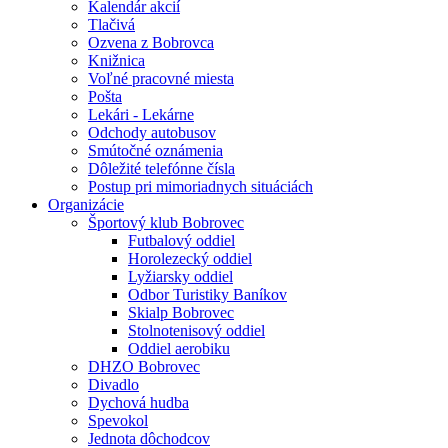
Kalendár akcií
Tlačivá
Ozvena z Bobrovca
Knižnica
Voľné pracovné miesta
Pošta
Lekári - Lekárne
Odchody autobusov
Smútočné oznámenia
Dôležité telefónne čísla
Postup pri mimoriadnych situáciách
Organizácie
Športový klub Bobrovec
Futbalový oddiel
Horolezecký oddiel
Lyžiarsky oddiel
Odbor Turistiky Baníkov
Skialp Bobrovec
Stolnotenisový oddiel
Oddiel aerobiku
DHZO Bobrovec
Divadlo
Dychová hudba
Spevokol
Jednota dôchodcov