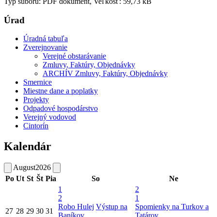
Typ súboru: PDF dokument, Veľkosť: 59,73 kB
Úrad
Úradná tabuľa
Zverejnovanie
Verejné obstarávanie
Zmluvy, Faktúry, Objednávky
ARCHÍV Zmluvy, Faktúry, Objednávky
Smernice
Miestne dane a poplatky
Projekty
Odpadové hospodárstvo
Verejný vodovod
Cintorín
Kalendár
August
2026
Po
Ut
St
Št
Pia
So
Ne
1
2
2
1
Robo Hulej
Výstup na
Spomienky na Turkov a
27
28
29
30
31
Baníkov
Tatárov