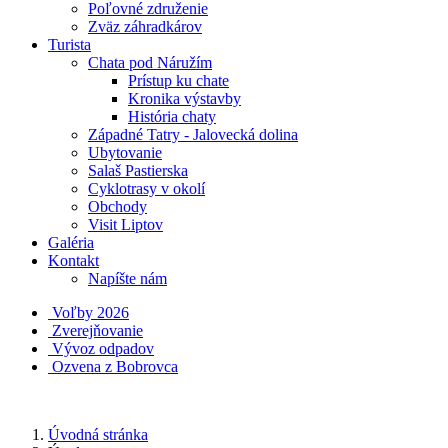
Poľovné združenie
Zväz záhradkárov
Turista
Chata pod Náružím
Prístup ku chate
Kronika výstavby
História chaty
Západné Tatry - Jalovecká dolina
Ubytovanie
Salaš Pastierska
Cyklotrasy v okolí
Obchody
Visit Liptov
Galéria
Kontakt
Napíšte nám
Voľby 2026
Zverejňovanie
Vývoz odpadov
Ozvena z Bobrovca
Úvodná stránka