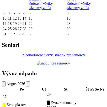
Zobraziť všetky
Zobraziť všetky
záznamy z dňa
záznamy z dňa
3
4
5
6
7
8
9
10
11
12
13
14
15
16
17
18
19
20
21
22
23
24
25
26
27
28
29
30
31
1
2
3
4
5
6
Seniori
Zjednodušená verzia stránok pre seniorov
Vývoz odpadu
August
2026
Po
Ut
St
Št
Pi
So
Ne
29
27
Zvoz komunálny
Zvoz plastov
odpad