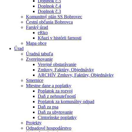
Doplnok č.5
Doplnok č.4
Doplnok č.3
Komunitný plán SS Bobrovec
Čestní občania Bobrovca
Farský úrad
eRko
Kňazi v histórii farnosti
Mapa obce
Úrad
Úradná tabuľa
Zverejnovanie
Verejné obstarávanie
Zmluvy, Faktúry, Objednávky
ARCHÍV Zmluvy, Faktúry, Objednávky
Smernice
Miestne dane a poplatky
Poplatok za rozvoj
Daň z nehnuteľností
Poplatok za komunálny odpad
Daň za psa
Daň za ubytovanie
Cintorínske poplatky
Projekty
Odpadové hospodárstvo