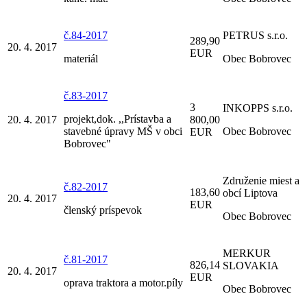
č.84-2017
PETRUS s.r.o.
289,90
20. 4. 2017
EUR
materiál
Obec Bobrovec
č.83-2017
3
INKOPPS s.r.o.
projekt,dok. ,,Prístavba a
20. 4. 2017
800,00
stavebné úpravy MŠ v obci
Obec Bobrovec
EUR
Bobrovec"
Združenie miest a
č.82-2017
183,60
obcí Liptova
20. 4. 2017
EUR
členský príspevok
Obec Bobrovec
MERKUR
č.81-2017
826,14
SLOVAKIA
20. 4. 2017
EUR
oprava traktora a motor.píly
Obec Bobrovec