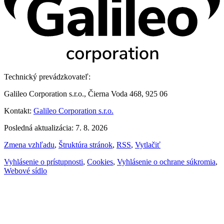
Technický prevádzkovateľ:
Galileo Corporation s.r.o., Čierna Voda 468, 925 06
Kontakt:
Galileo Corporation s.r.o.
Posledná aktualizácia: 7. 8. 2026
Zmena vzhľadu
,
Štruktúra stránok
,
RSS
,
Vytlačiť
Vyhlásenie o prístupnosti
,
Cookies
,
Vyhlásenie o ochrane súkromia
,
Webové sídlo