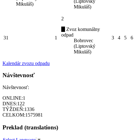
(Liptovský
Mikuláš)
Mikuláš)
2
Zvoz komunálny
odpad
31
1
3
4
5
6
Bobrovec
(Liptovský
Mikuláš)
Kalendár zvozu odpadu
Návštevnosť
Návštevnosť:
ONLINE:
1
DNES:
122
TÝŽDEŇ:
1336
CELKOM:
1575981
Preklad (translations)
Select Language
▼