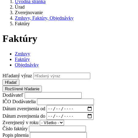
Úvodná stránka
Úrad
Zverejnovanie
Zmluvy, Faktúry, Objednávky
Faktúry
Faktúry
Zmluvy
Faktúry
Objednávky
Hľadaný výraz
Hľadať
Rozšírené hľadanie
Dodávateľ
IČO Dodávatelia
Dátum zverejnenia od
Dátum zverejnenia do
Zverejnený v roku
Číslo faktúry
Popis plnenia