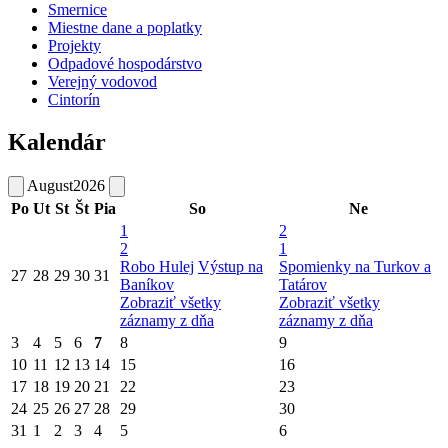
Smernice
Miestne dane a poplatky
Projekty
Odpadové hospodárstvo
Verejný vodovod
Cintorín
Kalendár
August
2026
Po
Ut
St
Št
Pia
So
Ne
1
2
2
1
Robo Hulej
Výstup na
Spomienky na Turkov a
27
28
29
30
31
Baníkov
Tatárov
Zobraziť všetky
Zobraziť všetky
záznamy z dňa
záznamy z dňa
3
4
5
6
7
8
9
10
11
12
13
14
15
16
17
18
19
20
21
22
23
24
25
26
27
28
29
30
31
1
2
3
4
5
6