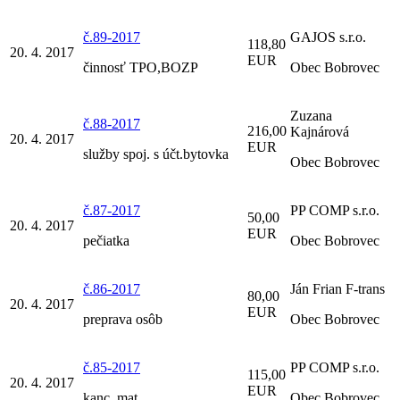
č.89-2017
GAJOS s.r.o.
118,80
20. 4. 2017
EUR
činnosť TPO,BOZP
Obec Bobrovec
Zuzana
č.88-2017
216,00
Kajnárová
20. 4. 2017
EUR
služby spoj. s účt.bytovka
Obec Bobrovec
č.87-2017
PP COMP s.r.o.
50,00
20. 4. 2017
EUR
pečiatka
Obec Bobrovec
č.86-2017
Ján Frian F-trans
80,00
20. 4. 2017
EUR
preprava osôb
Obec Bobrovec
č.85-2017
PP COMP s.r.o.
115,00
20. 4. 2017
EUR
kanc. mat.
Obec Bobrovec