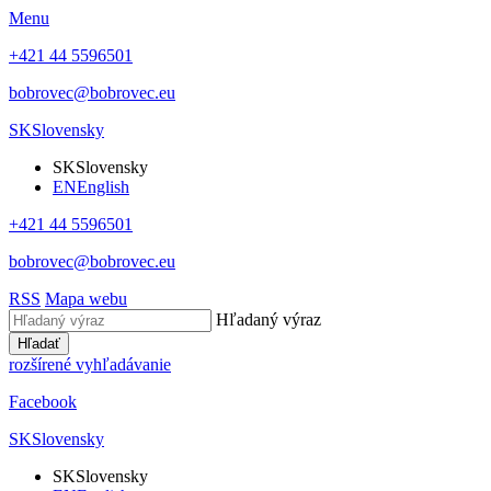
Menu
+421 44 5596501
bobrovec@bobrovec.eu
SK
Slovensky
SK
Slovensky
EN
English
+421 44 5596501
bobrovec@bobrovec.eu
RSS
Mapa webu
Hľadaný výraz
Hľadať
rozšírené vyhľadávanie
Facebook
SK
Slovensky
SK
Slovensky