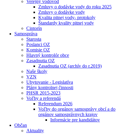
Verejný vodovod
Zmluvy o dodávke vody do roku 2025
Zmluvy o dodávke vody
Kvalita pitnej vody- protokoly
Štandardy kvality pitnej vody
Cintorín
Samospráva
Starosta
Poslanci OZ
Komisie OZ
Hlavný kontrolór obce
Zasadnutia OZ
Zasadnutia OZ (archív do r.2019)
Naše školy
VZN
Ubytovanie - Legislatíva
Plány kontrolnej činnosti
PHSR 2015-2023
Voľby a referendá
Referendum 2026
Voľby do orgánov samosprávy obcí a do
orgánov samosprávnych krajov
Informácie pre kandidátov
Občan
Aktuality