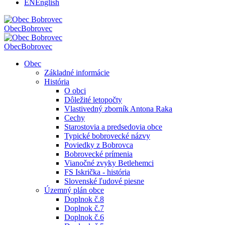
EN
English
Obec
Bobrovec
Obec
Bobrovec
Obec
Základné informácie
História
O obci
Dôležité letopočty
Vlastivedný zborník Antona Raka
Cechy
Starostovia a predsedovia obce
Typické bobrovecké názvy
Poviedky z Bobrovca
Bobrovecké prímenia
Vianočné zvyky Betlehemci
FS Iskrička - história
Slovenské ľudové piesne
Územný plán obce
Doplnok č.8
Doplnok č.7
Doplnok č.6