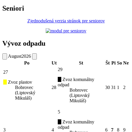
Seniori
Zjednodušená verzia stránok pre seniorov
Vývoz odpadu
August
2026
Po
Ut
St
Št
Pi
So
Ne
29
27
Zvoz komunálny
Zvoz plastov
odpad
Bobrovec
28
30
31
1
2
Bobrovec
(Liptovský
(Liptovský
Mikuláš)
Mikuláš)
5
Zvoz komunálny
odpad
3
4
6
7
8
9