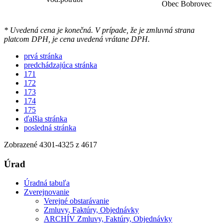
Obec Bobrovec
* Uvedená cena je konečná. V prípade, že je zmluvná strana
platcom DPH, je cena uvedená vrátane DPH.
prvá stránka
predchádzajúca stránka
171
172
173
174
175
ďalšia stránka
posledná stránka
Zobrazené
4301
-
4325
z 4617
Úrad
Úradná tabuľa
Zverejnovanie
Verejné obstarávanie
Zmluvy, Faktúry, Objednávky
ARCHÍV Zmluvy, Faktúry, Objednávky