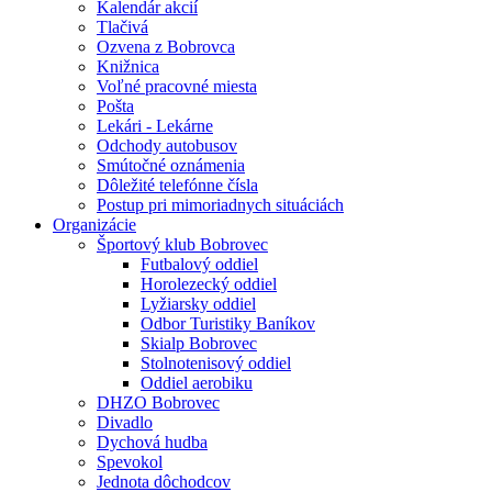
Kalendár akcií
Tlačivá
Ozvena z Bobrovca
Knižnica
Voľné pracovné miesta
Pošta
Lekári - Lekárne
Odchody autobusov
Smútočné oznámenia
Dôležité telefónne čísla
Postup pri mimoriadnych situáciách
Organizácie
Športový klub Bobrovec
Futbalový oddiel
Horolezecký oddiel
Lyžiarsky oddiel
Odbor Turistiky Baníkov
Skialp Bobrovec
Stolnotenisový oddiel
Oddiel aerobiku
DHZO Bobrovec
Divadlo
Dychová hudba
Spevokol
Jednota dôchodcov