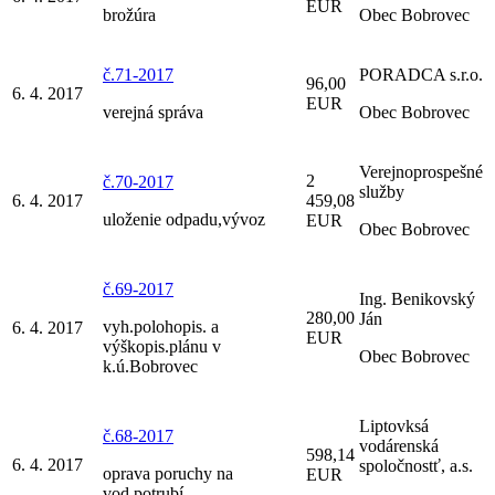
EUR
brožúra
Obec Bobrovec
č.71-2017
PORADCA s.r.o.
96,00
6. 4. 2017
EUR
verejná správa
Obec Bobrovec
Verejnoprospešné
2
č.70-2017
služby
6. 4. 2017
459,08
uloženie odpadu,vývoz
EUR
Obec Bobrovec
č.69-2017
Ing. Benikovský
280,00
Ján
vyh.polohopis. a
6. 4. 2017
EUR
výškopis.plánu v
Obec Bobrovec
k.ú.Bobrovec
Liptovksá
č.68-2017
vodárenská
598,14
6. 4. 2017
spoločnostť, a.s.
oprava poruchy na
EUR
vod.potrubí