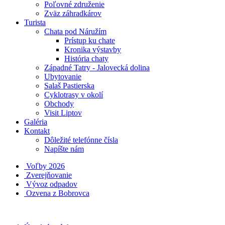
Poľovné združenie
Zväz záhradkárov
Turista
Chata pod Náružím
Prístup ku chate
Kronika výstavby
História chaty
Západné Tatry - Jalovecká dolina
Ubytovanie
Salaš Pastierska
Cyklotrasy v okolí
Obchody
Visit Liptov
Galéria
Kontakt
Dôležité telefónne čísla
Napíšte nám
Voľby 2026
Zverejňovanie
Vývoz odpadov
Ozvena z Bobrovca