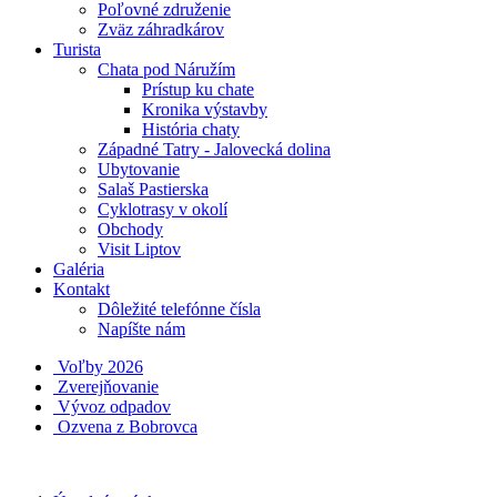
Poľovné združenie
Zväz záhradkárov
Turista
Chata pod Náružím
Prístup ku chate
Kronika výstavby
História chaty
Západné Tatry - Jalovecká dolina
Ubytovanie
Salaš Pastierska
Cyklotrasy v okolí
Obchody
Visit Liptov
Galéria
Kontakt
Dôležité telefónne čísla
Napíšte nám
Voľby 2026
Zverejňovanie
Vývoz odpadov
Ozvena z Bobrovca