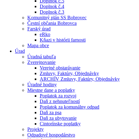
Doplnok č.5
Doplnok č.4
Doplnok č.3
Komunitný plán SS Bobrovec
Čestní občania Bobrovca
Farský úrad
eRko
Kňazi v histórii farnosti
Mapa obce
Úrad
Úradná tabuľa
Zverejnovanie
Verejné obstarávanie
Zmluvy, Faktúry, Objednávky
ARCHÍV Zmluvy, Faktúry, Objednávky
Úradné hodiny
Miestne dane a poplatky
Poplatok za rozvoj
Daň z nehnuteľností
Poplatok za komunálny odpad
Daň za psa
Daň za ubytovanie
Cintorínske poplatky
Projekty
Odpadové hospodárstvo