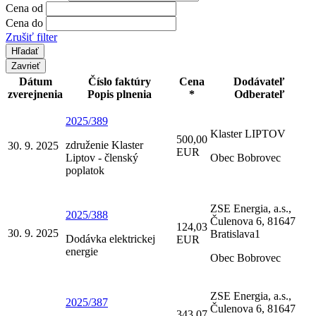
Cena od
Cena do
Zrušiť filter
Zavrieť
Dátum
Číslo faktúry
Cena
Dodávateľ
zverejnenia
Popis plnenia
*
Odberateľ
2025/389
Klaster LIPTOV
500,00
združenie Klaster
30. 9. 2025
EUR
Liptov - členský
Obec Bobrovec
poplatok
ZSE Energia, a.s.,
2025/388
Čulenova 6, 81647
124,03
30. 9. 2025
Bratislava1
Dodávka elektrickej
EUR
energie
Obec Bobrovec
ZSE Energia, a.s.,
2025/387
Čulenova 6, 81647
343,07