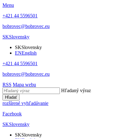
Menu
+421 44 5596501
bobrovec@bobrovec.eu
SK
Slovensky
SK
Slovensky
EN
English
+421 44 5596501
bobrovec@bobrovec.eu
RSS
Mapa webu
Hľadaný výraz
Hľadať
rozšírené vyhľadávanie
Facebook
SK
Slovensky
SK
Slovensky