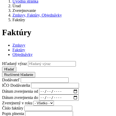
Úvodná stránka
Úrad
Zverejnovanie
Zmluvy, Faktúry, Objednávky
Faktúry
Faktúry
Zmluvy
Faktúry
Objednávky
Hľadaný výraz
Hľadať
Rozšírené hľadanie
Dodávateľ
IČO Dodávatelia
Dátum zverejnenia od
Dátum zverejnenia do
Zverejnený v roku
Číslo faktúry
Popis plnenia