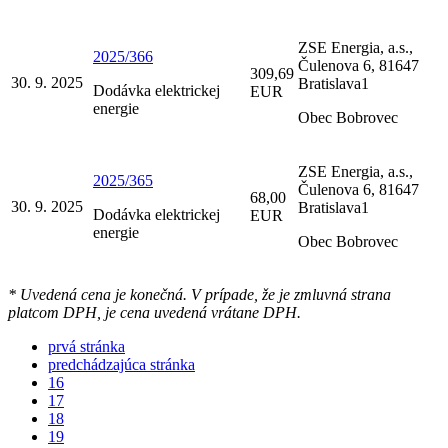
ZSE Energia, a.s.,
2025/366
Čulenova 6, 81647
309,69
30. 9. 2025
Bratislava1
Dodávka elektrickej
EUR
energie
Obec Bobrovec
ZSE Energia, a.s.,
2025/365
Čulenova 6, 81647
68,00
30. 9. 2025
Bratislava1
Dodávka elektrickej
EUR
energie
Obec Bobrovec
* Uvedená cena je konečná. V prípade, že je zmluvná strana
platcom DPH, je cena uvedená vrátane DPH.
prvá stránka
predchádzajúca stránka
16
17
18
19