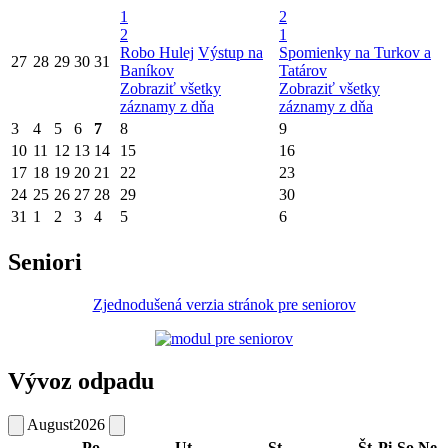
1
2
2
1
Robo Hulej
Výstup na
Spomienky na Turkov a
27
28
29
30
31
Baníkov
Tatárov
Zobraziť všetky
Zobraziť všetky
záznamy z dňa
záznamy z dňa
3
4
5
6
7
8
9
10
11
12
13
14
15
16
17
18
19
20
21
22
23
24
25
26
27
28
29
30
31
1
2
3
4
5
6
Seniori
Zjednodušená verzia stránok pre seniorov
Vývoz odpadu
August
2026
Po
Ut
St
Št
Pi
So
Ne