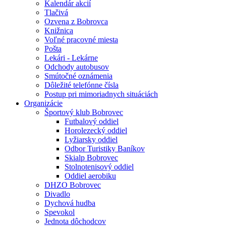
Kalendár akcií
Tlačivá
Ozvena z Bobrovca
Knižnica
Voľné pracovné miesta
Pošta
Lekári - Lekárne
Odchody autobusov
Smútočné oznámenia
Dôležité telefónne čísla
Postup pri mimoriadnych situáciách
Organizácie
Športový klub Bobrovec
Futbalový oddiel
Horolezecký oddiel
Lyžiarsky oddiel
Odbor Turistiky Baníkov
Skialp Bobrovec
Stolnotenisový oddiel
Oddiel aerobiku
DHZO Bobrovec
Divadlo
Dychová hudba
Spevokol
Jednota dôchodcov