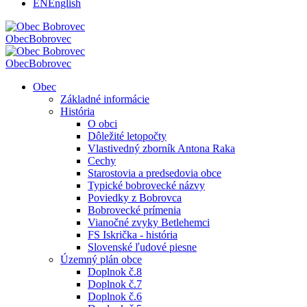
EN
English
Obec
Bobrovec
Obec
Bobrovec
Obec
Základné informácie
História
O obci
Dôležité letopočty
Vlastivedný zborník Antona Raka
Cechy
Starostovia a predsedovia obce
Typické bobrovecké názvy
Poviedky z Bobrovca
Bobrovecké prímenia
Vianočné zvyky Betlehemci
FS Iskrička - história
Slovenské ľudové piesne
Územný plán obce
Doplnok č.8
Doplnok č.7
Doplnok č.6