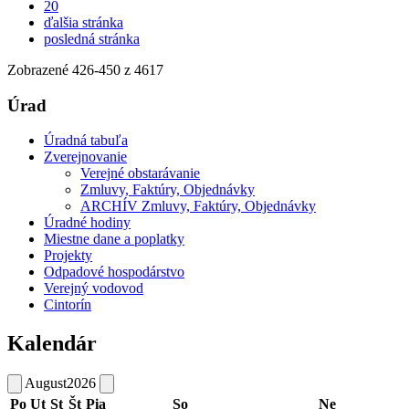
20
ďalšia stránka
posledná stránka
Zobrazené
426
-
450
z 4617
Úrad
Úradná tabuľa
Zverejnovanie
Verejné obstarávanie
Zmluvy, Faktúry, Objednávky
ARCHÍV Zmluvy, Faktúry, Objednávky
Úradné hodiny
Miestne dane a poplatky
Projekty
Odpadové hospodárstvo
Verejný vodovod
Cintorín
Kalendár
August
2026
Po
Ut
St
Št
Pia
So
Ne