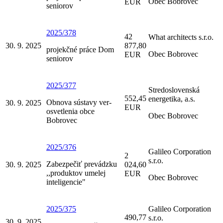
Obec Bobrovec
EUR
seniorov
2025/378
42
What architects s.r.o.
30. 9. 2025
877,80
projekčné práce Dom
Obec Bobrovec
EUR
seniorov
2025/377
Stredoslovenská
552,45
energetika, a.s.
Obnova sústavy ver-
30. 9. 2025
EUR
osvetlenia obce
Obec Bobrovec
Bobrovec
2025/376
Galileo Corporation
2
s.r.o.
Zabezpečiť prevádzku
30. 9. 2025
024,60
,,produktov umelej
EUR
Obec Bobrovec
inteligencie"
2025/375
Galileo Corporation
490,77
s.r.o.
30. 9. 2025