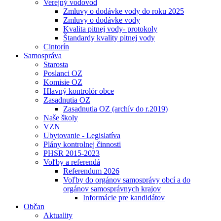
Verejný vodovod
Zmluvy o dodávke vody do roku 2025
Zmluvy o dodávke vody
Kvalita pitnej vody- protokoly
Štandardy kvality pitnej vody
Cintorín
Samospráva
Starosta
Poslanci OZ
Komisie OZ
Hlavný kontrolór obce
Zasadnutia OZ
Zasadnutia OZ (archív do r.2019)
Naše školy
VZN
Ubytovanie - Legislatíva
Plány kontrolnej činnosti
PHSR 2015-2023
Voľby a referendá
Referendum 2026
Voľby do orgánov samosprávy obcí a do
orgánov samosprávnych krajov
Informácie pre kandidátov
Občan
Aktuality