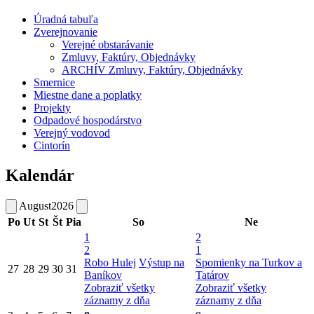
Úradná tabuľa
Zverejnovanie
Verejné obstarávanie
Zmluvy, Faktúry, Objednávky
ARCHÍV Zmluvy, Faktúry, Objednávky
Smernice
Miestne dane a poplatky
Projekty
Odpadové hospodárstvo
Verejný vodovod
Cintorín
Kalendár
August
2026
Po
Ut
St
Št
Pia
So
Ne
1
2
2
1
Robo Hulej
Výstup na
Spomienky na Turkov a
27
28
29
30
31
Baníkov
Tatárov
Zobraziť všetky
Zobraziť všetky
záznamy z dňa
záznamy z dňa