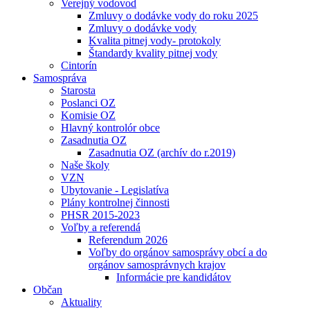
Verejný vodovod
Zmluvy o dodávke vody do roku 2025
Zmluvy o dodávke vody
Kvalita pitnej vody- protokoly
Štandardy kvality pitnej vody
Cintorín
Samospráva
Starosta
Poslanci OZ
Komisie OZ
Hlavný kontrolór obce
Zasadnutia OZ
Zasadnutia OZ (archív do r.2019)
Naše školy
VZN
Ubytovanie - Legislatíva
Plány kontrolnej činnosti
PHSR 2015-2023
Voľby a referendá
Referendum 2026
Voľby do orgánov samosprávy obcí a do
orgánov samosprávnych krajov
Informácie pre kandidátov
Občan
Aktuality