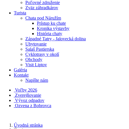
Poľovné združenie
Zväz záhradkárov
Turista
Chata pod Náružím
Prístup ku chate
Kronika výstavby
História chaty
Západné Tatry - Jalovecká dolina
Ubytovanie
Salaš Pastierska
Cyklotrasy v okolí
Obchody
Visit Liptov
Galéria
Kontakt
Napíšte nám
Voľby 2026
Zverejňovanie
Vývoz odpadov
Ozvena z Bobrovca
Úvodná stránka