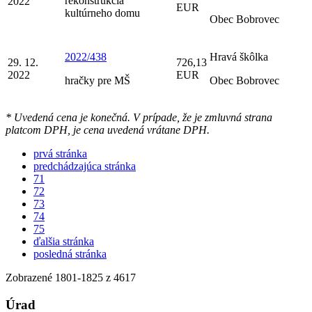
rekonštrukcia
2022
EUR
kultúrneho domu
Obec Bobrovec
2022/438
Hravá škôlka
29. 12.
726,13
2022
EUR
hračky pre MŠ
Obec Bobrovec
* Uvedená cena je konečná. V prípade, že je zmluvná strana
platcom DPH, je cena uvedená vrátane DPH.
prvá stránka
predchádzajúca stránka
71
72
73
74
75
ďalšia stránka
posledná stránka
Zobrazené
1801
-
1825
z 4617
Úrad