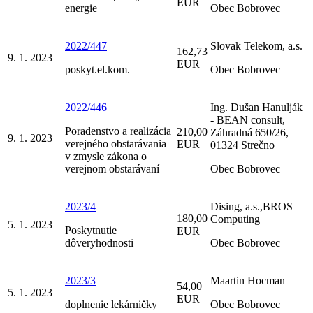
EUR
energie
Obec Bobrovec
2022/447
Slovak Telekom, a.s.
162,73
9. 1. 2023
EUR
poskyt.el.kom.
Obec Bobrovec
2022/446
Ing. Dušan Hanulják
- BEAN consult,
Poradenstvo a realizácia
210,00
Záhradná 650/26,
9. 1. 2023
verejného obstarávania
EUR
01324 Strečno
v zmysle zákona o
verejnom obstarávaní
Obec Bobrovec
2023/4
Dising, a.s.,BROS
180,00
Computing
5. 1. 2023
Poskytnutie
EUR
dôveryhodnosti
Obec Bobrovec
2023/3
Maartin Hocman
54,00
5. 1. 2023
EUR
doplnenie lekárničky
Obec Bobrovec