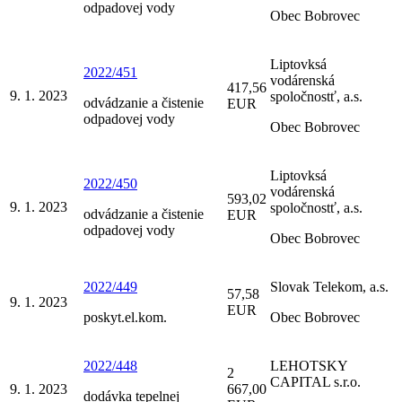
odpadovej vody
Obec Bobrovec
Liptovksá
2022/451
vodárenská
417,56
9. 1. 2023
spoločnostť, a.s.
odvádzanie a čistenie
EUR
odpadovej vody
Obec Bobrovec
Liptovksá
2022/450
vodárenská
593,02
9. 1. 2023
spoločnostť, a.s.
odvádzanie a čistenie
EUR
odpadovej vody
Obec Bobrovec
2022/449
Slovak Telekom, a.s.
57,58
9. 1. 2023
EUR
poskyt.el.kom.
Obec Bobrovec
2022/448
LEHOTSKY
2
CAPITAL s.r.o.
9. 1. 2023
667,00
dodávka tepelnej