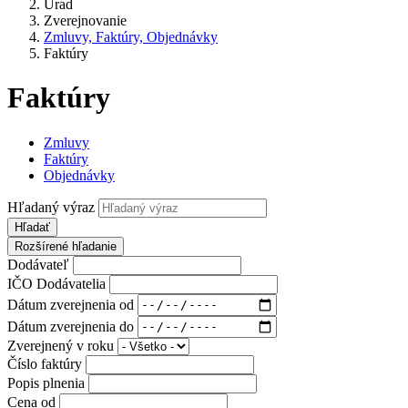
Úrad
Zverejnovanie
Zmluvy, Faktúry, Objednávky
Faktúry
Faktúry
Zmluvy
Faktúry
Objednávky
Hľadaný výraz
Hľadať
Rozšírené hľadanie
Dodávateľ
IČO Dodávatelia
Dátum zverejnenia od
Dátum zverejnenia do
Zverejnený v roku
Číslo faktúry
Popis plnenia
Cena od