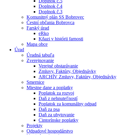
Doplnok č.5
Doplnok č.4
Doplnok č.3
Komunitný plán SS Bobrovec
Čestní občania Bobrovca
Farský úrad
eRko
Kňazi v histórii farnosti
Mapa obce
Úrad
Úradná tabuľa
Zverejnovanie
Verejné obstarávanie
Zmluvy, Faktúry, Objednávky
ARCHÍV Zmluvy, Faktúry, Objednávky
Smernice
Miestne dane a poplatky
Poplatok za rozvoj
Daň z nehnuteľností
Poplatok za komunálny odpad
Daň za psa
Daň za ubytovanie
Cintorínske poplatky
Projekty
Odpadové hospodárstvo