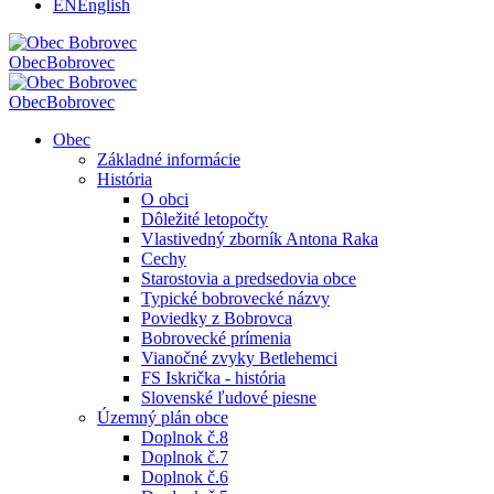
EN
English
Obec
Bobrovec
Obec
Bobrovec
Obec
Základné informácie
História
O obci
Dôležité letopočty
Vlastivedný zborník Antona Raka
Cechy
Starostovia a predsedovia obce
Typické bobrovecké názvy
Poviedky z Bobrovca
Bobrovecké prímenia
Vianočné zvyky Betlehemci
FS Iskrička - história
Slovenské ľudové piesne
Územný plán obce
Doplnok č.8
Doplnok č.7
Doplnok č.6