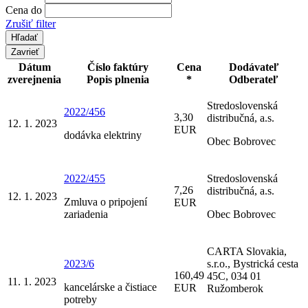
Cena do
Zrušiť filter
Zavrieť
Dátum
Číslo faktúry
Cena
Dodávateľ
zverejnenia
Popis plnenia
*
Odberateľ
Stredoslovenská
2022/456
3,30
distribučná, a.s.
12. 1. 2023
EUR
dodávka elektriny
Obec Bobrovec
2022/455
Stredoslovenská
7,26
distribučná, a.s.
12. 1. 2023
Zmluva o pripojení
EUR
zariadenia
Obec Bobrovec
CARTA Slovakia,
2023/6
s.r.o., Bystrická cesta
160,49
45C, 034 01
11. 1. 2023
kancelárske a čistiace
EUR
Ružomberok
potreby