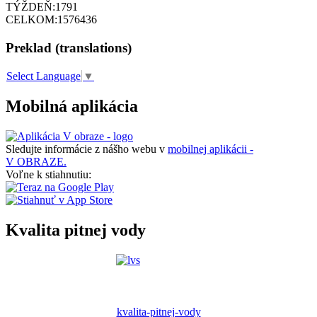
TÝŽDEŇ:
1791
CELKOM:
1576436
Preklad (translations)
Select Language
▼
Mobilná aplikácia
Sledujte informácie z nášho webu v
mobilnej aplikácii -
V OBRAZE.
Voľne k stiahnutiu:
Kvalita pitnej vody
kvalita-pitnej-vody