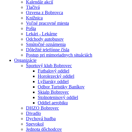
Kalendár akcií
Tlačivá
Ozvena z Bobrovca
Knižnica
Voľné pracovné miesta
Pošta
Lekári - Lekárne
Odchody autobusov
Smútočné oznámenia
Dôležité telefónne čísla
Postup pri mimoriadnych situáciách
Organizácie
Športový klub Bobrovec
Futbalový oddiel
Horolezecký oddiel
Lyžiarsky oddiel
Odbor Turistiky Baníkov
Skialp Bobrovec
Stolnotenisový oddiel
Oddiel aerobiku
DHZO Bobrovec
Divadlo
Dychová hudba
Spevokol
Jednota dôchodcov