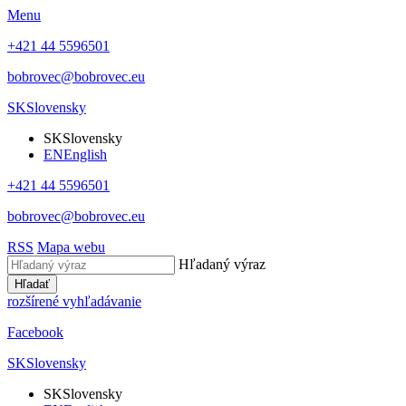
Menu
+421 44 5596501
bobrovec@bobrovec.eu
SK
Slovensky
SK
Slovensky
EN
English
+421 44 5596501
bobrovec@bobrovec.eu
RSS
Mapa webu
Hľadaný výraz
Hľadať
rozšírené vyhľadávanie
Facebook
SK
Slovensky
SK
Slovensky