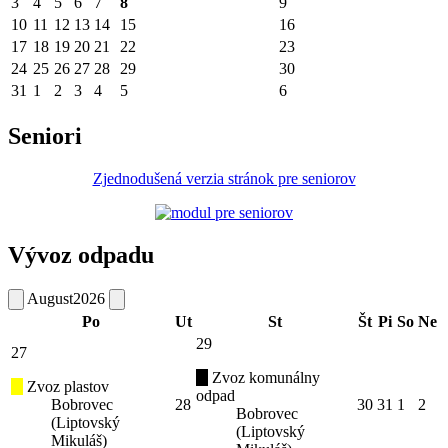
3
4
5
6
7
8
9
10
11
12
13
14
15
16
17
18
19
20
21
22
23
24
25
26
27
28
29
30
31
1
2
3
4
5
6
Seniori
Zjednodušená verzia stránok pre seniorov
Vývoz odpadu
August
2026
Po
Ut
St
Št
Pi
So
Ne
29
27
Zvoz komunálny
Zvoz plastov
odpad
Bobrovec
28
30
31
1
2
Bobrovec
(Liptovský
(Liptovský
Mikuláš)