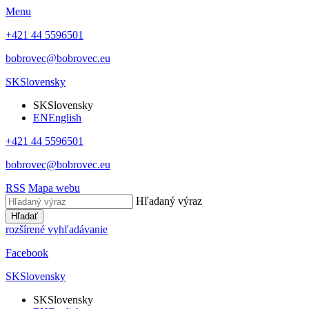
Menu
+421 44 5596501
bobrovec@bobrovec.eu
SK
Slovensky
SK
Slovensky
EN
English
+421 44 5596501
bobrovec@bobrovec.eu
RSS
Mapa webu
Hľadaný výraz
Hľadať
rozšírené vyhľadávanie
Facebook
SK
Slovensky
SK
Slovensky