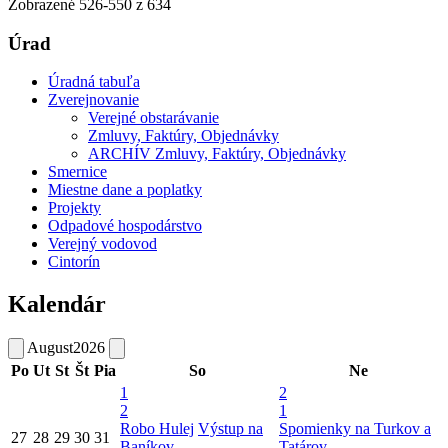
Zobrazené
526
-
550
z 634
Úrad
Úradná tabuľa
Zverejnovanie
Verejné obstarávanie
Zmluvy, Faktúry, Objednávky
ARCHÍV Zmluvy, Faktúry, Objednávky
Smernice
Miestne dane a poplatky
Projekty
Odpadové hospodárstvo
Verejný vodovod
Cintorín
Kalendár
August
2026
Po
Ut
St
Št
Pia
So
Ne
1
2
2
1
Robo Hulej
Výstup na
Spomienky na Turkov a
27
28
29
30
31
Baníkov
Tatárov