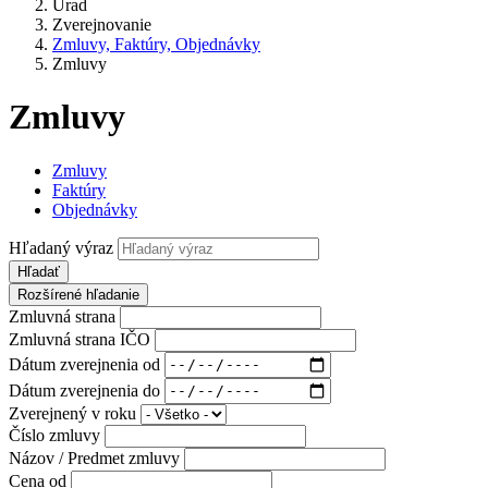
Úrad
Zverejnovanie
Zmluvy, Faktúry, Objednávky
Zmluvy
Zmluvy
Zmluvy
Faktúry
Objednávky
Hľadaný výraz
Hľadať
Rozšírené hľadanie
Zmluvná strana
Zmluvná strana IČO
Dátum zverejnenia od
Dátum zverejnenia do
Zverejnený v roku
Číslo zmluvy
Názov / Predmet zmluvy
Cena od