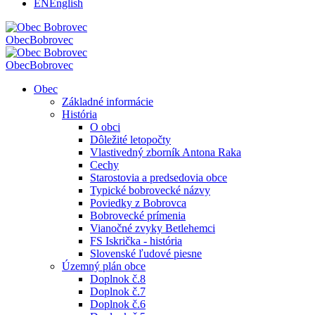
EN
English
Obec
Bobrovec
Obec
Bobrovec
Obec
Základné informácie
História
O obci
Dôležité letopočty
Vlastivedný zborník Antona Raka
Cechy
Starostovia a predsedovia obce
Typické bobrovecké názvy
Poviedky z Bobrovca
Bobrovecké prímenia
Vianočné zvyky Betlehemci
FS Iskrička - história
Slovenské ľudové piesne
Územný plán obce
Doplnok č.8
Doplnok č.7
Doplnok č.6