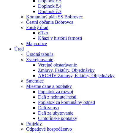
Doplnok č.5
Doplnok č.4
Doplnok č.3
Komunitný plán SS Bobrovec
Čestní občania Bobrovca
Farský úrad
eRko
Kňazi v histórii farnosti
Mapa obce
Úrad
Úradná tabuľa
Zverejnovanie
Verejné obstarávanie
Zmluvy, Faktúry, Objednávky
ARCHÍV Zmluvy, Faktúry, Objednávky
Smernice
Miestne dane a poplatky
Poplatok za rozvoj
Daň z nehnuteľností
Poplatok za komunálny odpad
Daň za psa
Daň za ubytovanie
Cintorínske poplatky
Projekty
Odpadové hospodárstvo