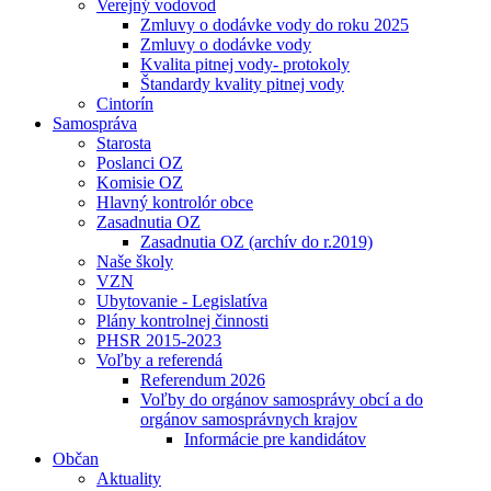
Verejný vodovod
Zmluvy o dodávke vody do roku 2025
Zmluvy o dodávke vody
Kvalita pitnej vody- protokoly
Štandardy kvality pitnej vody
Cintorín
Samospráva
Starosta
Poslanci OZ
Komisie OZ
Hlavný kontrolór obce
Zasadnutia OZ
Zasadnutia OZ (archív do r.2019)
Naše školy
VZN
Ubytovanie - Legislatíva
Plány kontrolnej činnosti
PHSR 2015-2023
Voľby a referendá
Referendum 2026
Voľby do orgánov samosprávy obcí a do
orgánov samosprávnych krajov
Informácie pre kandidátov
Občan
Aktuality