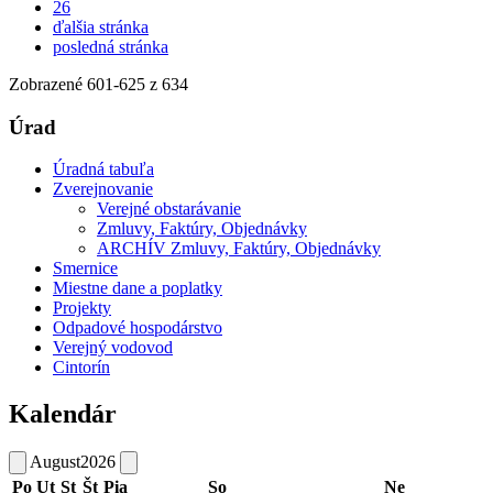
26
ďalšia stránka
posledná stránka
Zobrazené
601
-
625
z 634
Úrad
Úradná tabuľa
Zverejnovanie
Verejné obstarávanie
Zmluvy, Faktúry, Objednávky
ARCHÍV Zmluvy, Faktúry, Objednávky
Smernice
Miestne dane a poplatky
Projekty
Odpadové hospodárstvo
Verejný vodovod
Cintorín
Kalendár
August
2026
Po
Ut
St
Št
Pia
So
Ne