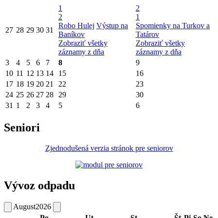
1
2
2
1
Robo Hulej
Výstup na
Spomienky na Turkov a
27
28
29
30
31
Baníkov
Tatárov
Zobraziť všetky
Zobraziť všetky
záznamy z dňa
záznamy z dňa
3
4
5
6
7
8
9
10
11
12
13
14
15
16
17
18
19
20
21
22
23
24
25
26
27
28
29
30
31
1
2
3
4
5
6
Seniori
Zjednodušená verzia stránok pre seniorov
Vývoz odpadu
August
2026
Po
Ut
St
Št
Pi
So
Ne