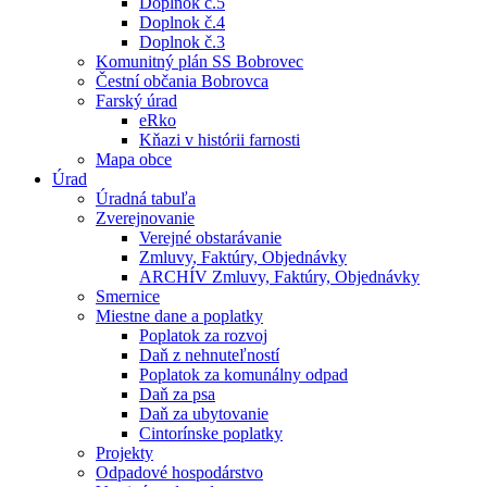
Doplnok č.5
Doplnok č.4
Doplnok č.3
Komunitný plán SS Bobrovec
Čestní občania Bobrovca
Farský úrad
eRko
Kňazi v histórii farnosti
Mapa obce
Úrad
Úradná tabuľa
Zverejnovanie
Verejné obstarávanie
Zmluvy, Faktúry, Objednávky
ARCHÍV Zmluvy, Faktúry, Objednávky
Smernice
Miestne dane a poplatky
Poplatok za rozvoj
Daň z nehnuteľností
Poplatok za komunálny odpad
Daň za psa
Daň za ubytovanie
Cintorínske poplatky
Projekty
Odpadové hospodárstvo