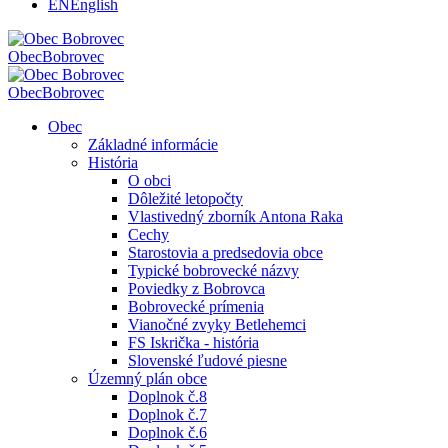
EN
English
Obec
Bobrovec
Obec
Bobrovec
Obec
Základné informácie
História
O obci
Dôležité letopočty
Vlastivedný zborník Antona Raka
Cechy
Starostovia a predsedovia obce
Typické bobrovecké názvy
Poviedky z Bobrovca
Bobrovecké prímenia
Vianočné zvyky Betlehemci
FS Iskrička - história
Slovenské ľudové piesne
Územný plán obce
Doplnok č.8
Doplnok č.7
Doplnok č.6