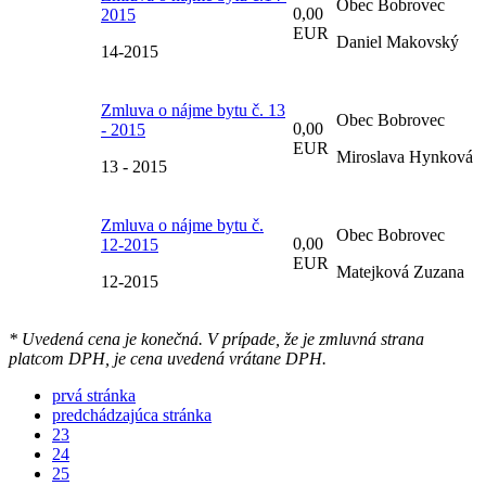
Obec Bobrovec
0,00
2015
EUR
Daniel Makovský
14-2015
Zmluva o nájme bytu č. 13
Obec Bobrovec
0,00
- 2015
EUR
Miroslava Hynková
13 - 2015
Zmluva o nájme bytu č.
Obec Bobrovec
0,00
12-2015
EUR
Matejková Zuzana
12-2015
* Uvedená cena je konečná. V prípade, že je zmluvná strana
platcom DPH, je cena uvedená vrátane DPH.
prvá stránka
predchádzajúca stránka
23
24
25