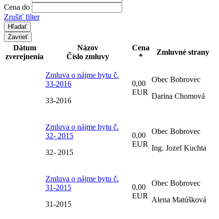
Cena do
Zrušiť filter
Zavrieť
Dátum
Názov
Cena
Zmluvné strany
zverejnenia
Číslo zmluvy
*
Zmluva o nájme bytu č.
Obec Bobrovec
0,00
33-2016
EUR
Darina Chomová
33-2016
Zmluva o nájme bytu č.
Obec Bobrovec
0,00
32- 2015
EUR
Ing. Jozef Kuchta
32- 2015
Zmluva o nájme bytu č.
Obec Bobrovec
0,00
31-2015
EUR
Alena Matúšková
31-2015