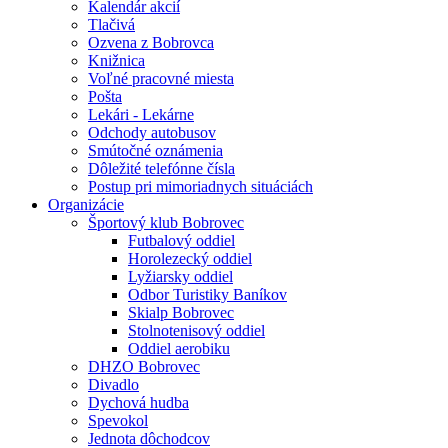
Kalendár akcií
Tlačivá
Ozvena z Bobrovca
Knižnica
Voľné pracovné miesta
Pošta
Lekári - Lekárne
Odchody autobusov
Smútočné oznámenia
Dôležité telefónne čísla
Postup pri mimoriadnych situáciách
Organizácie
Športový klub Bobrovec
Futbalový oddiel
Horolezecký oddiel
Lyžiarsky oddiel
Odbor Turistiky Baníkov
Skialp Bobrovec
Stolnotenisový oddiel
Oddiel aerobiku
DHZO Bobrovec
Divadlo
Dychová hudba
Spevokol
Jednota dôchodcov