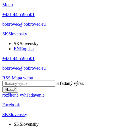
Menu
+421 44 5596501
bobrovec@bobrovec.eu
SK
Slovensky
SK
Slovensky
EN
English
+421 44 5596501
bobrovec@bobrovec.eu
RSS
Mapa webu
Hľadaný výraz
Hľadať
rozšírené vyhľadávanie
Facebook
SK
Slovensky
SK
Slovensky