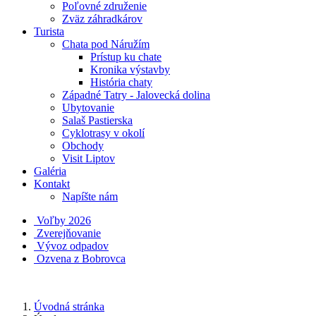
Poľovné združenie
Zväz záhradkárov
Turista
Chata pod Náružím
Prístup ku chate
Kronika výstavby
História chaty
Západné Tatry - Jalovecká dolina
Ubytovanie
Salaš Pastierska
Cyklotrasy v okolí
Obchody
Visit Liptov
Galéria
Kontakt
Napíšte nám
Voľby 2026
Zverejňovanie
Vývoz odpadov
Ozvena z Bobrovca
Úvodná stránka