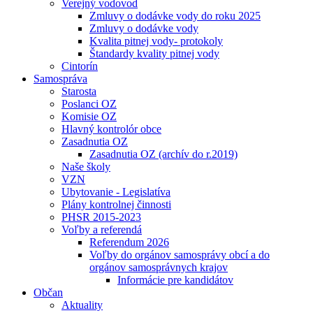
Verejný vodovod
Zmluvy o dodávke vody do roku 2025
Zmluvy o dodávke vody
Kvalita pitnej vody- protokoly
Štandardy kvality pitnej vody
Cintorín
Samospráva
Starosta
Poslanci OZ
Komisie OZ
Hlavný kontrolór obce
Zasadnutia OZ
Zasadnutia OZ (archív do r.2019)
Naše školy
VZN
Ubytovanie - Legislatíva
Plány kontrolnej činnosti
PHSR 2015-2023
Voľby a referendá
Referendum 2026
Voľby do orgánov samosprávy obcí a do
orgánov samosprávnych krajov
Informácie pre kandidátov
Občan
Aktuality