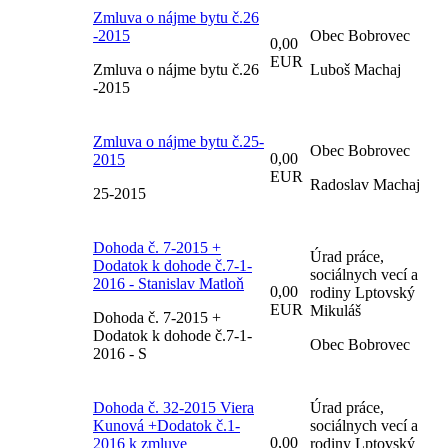
Zmluva o nájme bytu č.26
-2015
Obec Bobrovec
0,00
EUR
Zmluva o nájme bytu č.26
Luboš Machaj
-2015
Zmluva o nájme bytu č.25-
Obec Bobrovec
0,00
2015
EUR
Radoslav Machaj
25-2015
Dohoda č. 7-2015 +
Úrad práce,
Dodatok k dohode č.7-1-
sociálnych vecí a
2016 - Stanislav Matloň
0,00
rodiny Lptovský
EUR
Mikuláš
Dohoda č. 7-2015 +
Dodatok k dohode č.7-1-
Obec Bobrovec
2016 - S
Dohoda č. 32-2015 Viera
Úrad práce,
Kunová +Dodatok č.1-
sociálnych vecí a
0,00
2016 k zmluve
rodiny Lptovský