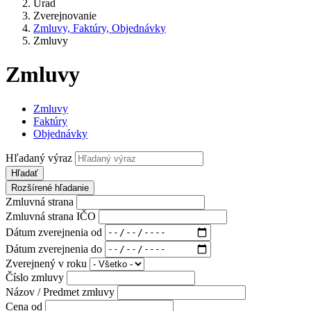
Úrad
Zverejnovanie
Zmluvy, Faktúry, Objednávky
Zmluvy
Zmluvy
Zmluvy
Faktúry
Objednávky
Hľadaný výraz
Hľadať
Rozšírené hľadanie
Zmluvná strana
Zmluvná strana IČO
Dátum zverejnenia od
Dátum zverejnenia do
Zverejnený v roku
Číslo zmluvy
Názov / Predmet zmluvy
Cena od