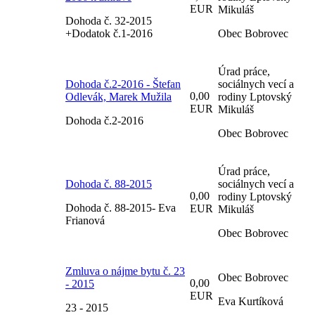
EUR
Mikuláš
Dohoda č. 32-2015
+Dodatok č.1-2016
Obec Bobrovec
Úrad práce,
Dohoda č.2-2016 - Štefan
sociálnych vecí a
0,00
Odlevák, Marek Mužila
rodiny Lptovský
EUR
Mikuláš
Dohoda č.2-2016
Obec Bobrovec
Úrad práce,
Dohoda č. 88-2015
sociálnych vecí a
0,00
rodiny Lptovský
Dohoda č. 88-2015- Eva
EUR
Mikuláš
Frianová
Obec Bobrovec
Zmluva o nájme bytu č. 23
Obec Bobrovec
0,00
- 2015
EUR
Eva Kurtíková
23 - 2015